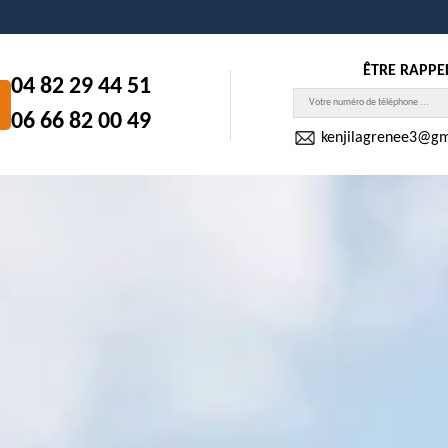
ÊTRE RAPPE
04 82 29 44 51
06 66 82 00 49
kenjilagrenee3@gm