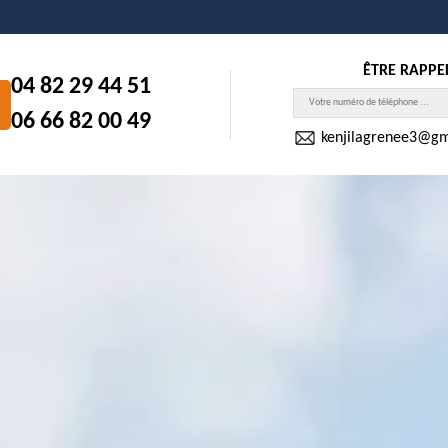
ÊTRE RAPPE
04 82 29 44 51
06 66 82 00 49
kenjilagrenee3@gm