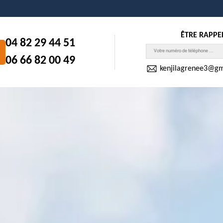
ÊTRE RAPPE
04 82 29 44 51
06 66 82 00 49
kenjilagrenee3@gm