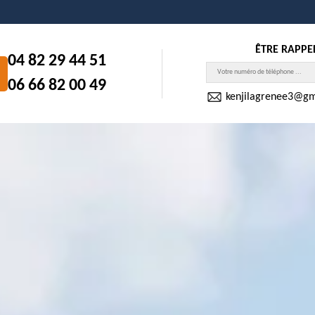
ÊTRE RAPPE
04 82 29 44 51
06 66 82 00 49
kenjilagrenee3@gm