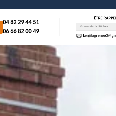
ÊTRE RAPPE
04 82 29 44 51
06 66 82 00 49
kenjilagrenee3@gm