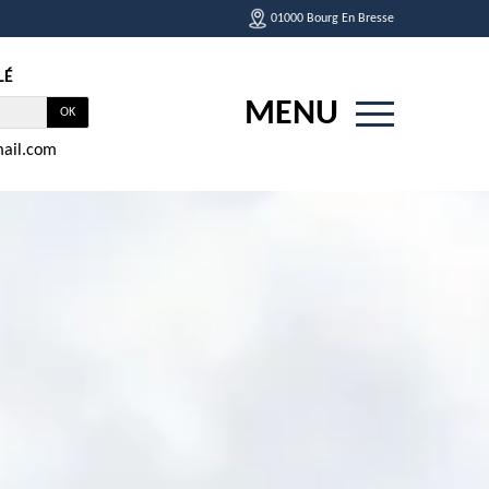
01000 Bourg En Bresse
LÉ
MENU
ail.com