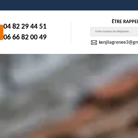
ÊTRE RAPPE
04 82 29 44 51
06 66 82 00 49
kenjilagrenee3@gm