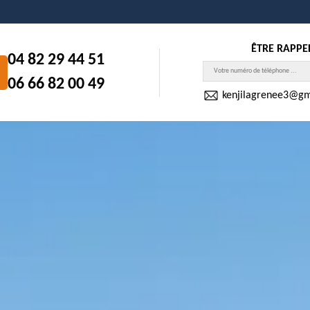
ÊTRE RAPPE
04 82 29 44 51
06 66 82 00 49
kenjilagrenee3@gm