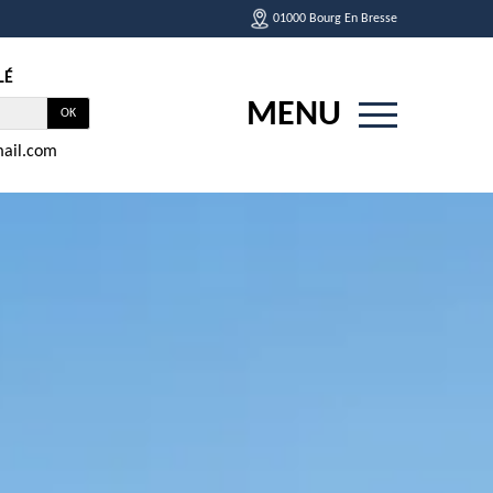
01000 Bourg En Bresse
LÉ
MENU
ail.com