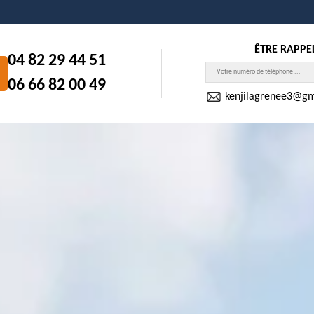
ÊTRE RAPPE
04 82 29 44 51
06 66 82 00 49
kenjilagrenee3@gm