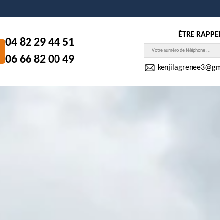
ÊTRE RAPPE
04 82 29 44 51
06 66 82 00 49
kenjilagrenee3@gm