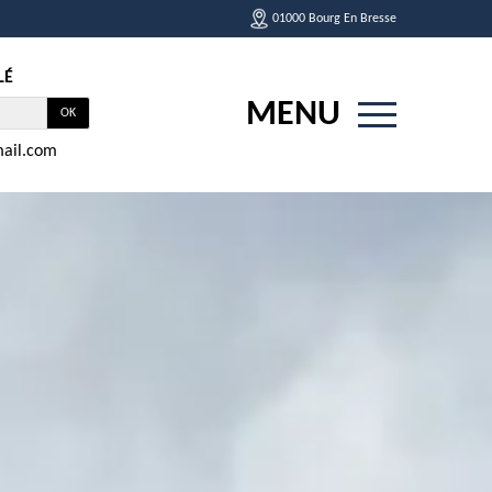
01000 Bourg En Bresse
LÉ
MENU
ail.com